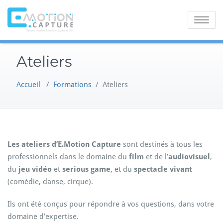
Skip
to
Toggle
content
navigatio
Ateliers
Accueil
/
Formations
/
Ateliers
Les ateliers d’E.Motion Capture
sont destinés à tous les
professionnels dans le domaine du
film
et de l’
audiovisuel
,
du
jeu vidéo
et
serious game
, et du
spectacle vivant
(comédie, danse, cirque).
Ils ont été conçus pour répondre à vos questions, dans votre
domaine d’expertise.